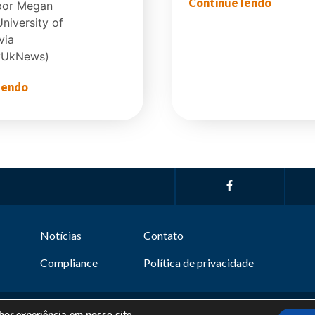
Continue lendo
por Megan
niversity of
via
ayUkNews)
lendo
Notícias
Contato
Compliance
Política de privacidade
or experiência em nosso site.