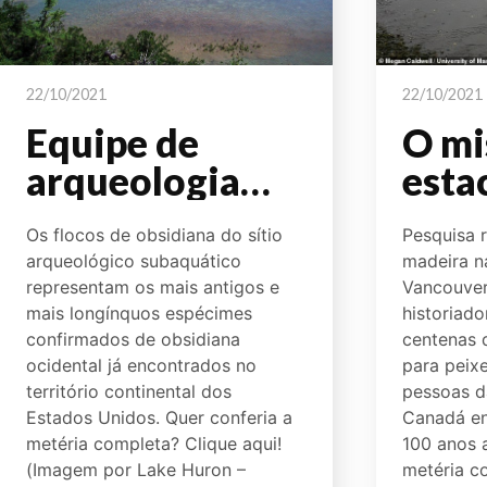
22/10/2021
22/10/2021
Equipe de
O mi
arqueologia
esta
subaquática
made
Os flocos de obsidiana do sítio
Pesquisa 
encontra flocos
Cana
arqueológico subaquático
madeira na
de obsidiana
reso
representam os mais antigos e
Vancouver
mais longínquos espécimes
historiado
antigos a 3.000
confirmados de obsidiana
centenas 
quilômetros de
ocidental já encontrados no
para peix
território continental dos
pessoas d
pedreira em
Estados Unidos. Quer conferia a
Canadá en
Oregon, nos
metéria completa? Clique aqui!
100 anos a
(Imagem por Lake Huron –
metéria c
Estados