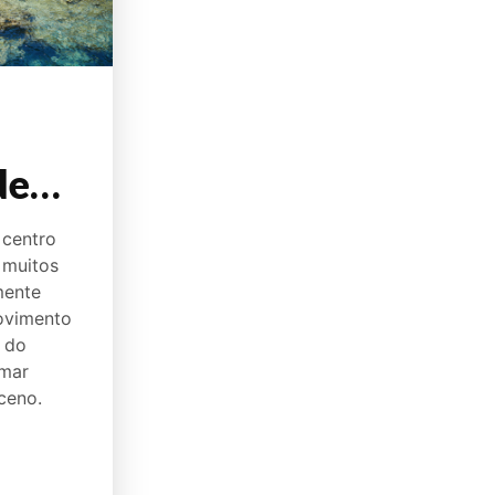
de
 centro
 muitos
mente
ovimento
e do
 mar
ceno.