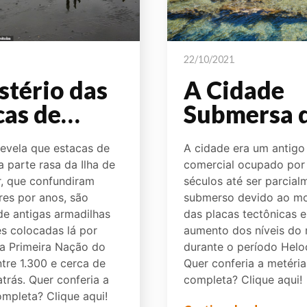
22/10/2021
stério das
A Cidade
cas de
Submersa 
ira do
Dolichiste
revela que estacas de
A cidade era um antigo
dá é
 parte rasa da Ilha de
comercial ocupado por
lvido
, que confundiram
séculos até ser parcial
res por anos, são
submerso devido ao m
de antigas armadilhas
das placas tectônicas 
es colocadas lá por
aumento dos níveis do
a Primeira Nação do
durante o período Helo
tre 1.300 e cerca de
Quer conferia a metéria
trás. Quer conferia a
completa? Clique aqui!
ompleta? Clique aqui!