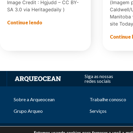
Image Credit : Hgjudd – CC BY-
(Imagem 
Unidos.
SA 3.0 via Heritagedaily )
Caldwell/U
Manitoba 
Continue lendo
site Tod
Continue 
Siga as nossas
redes sociais
Sobre a Arqueocean
Trabalhe conosco
Grupo Arqueo
Serviços
Estamos usando cookies para fornecer a você a melh